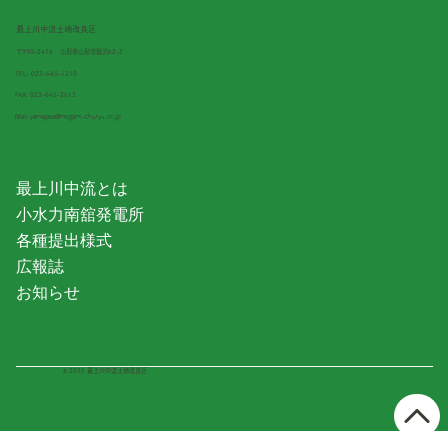
最上川中流土地改良区
〒990-2476
山形県山形市飯沢62-2
TEL:
023-645-1210
FAX: 023-645-2613
Mail:
yamagata@mogami-churyu.or.jp
最上川中流とは
小水力南舘発電所
各種提出様式
広報誌
お知らせ
© 2025 最上川中流土地改良区