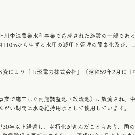
上川中流農業水利事業で造成された施設の一部である
差約110mから生ずる水圧の減圧と管理の簡素化及び
出資により「山形電力株式会社」（昭和59年2月に「
事業で施工した南館調整池（放流池）に放流され、中
んがい期間は水路維持用水として使用しています。
が30年以上経過し、老朽化が進んだこともあり、国