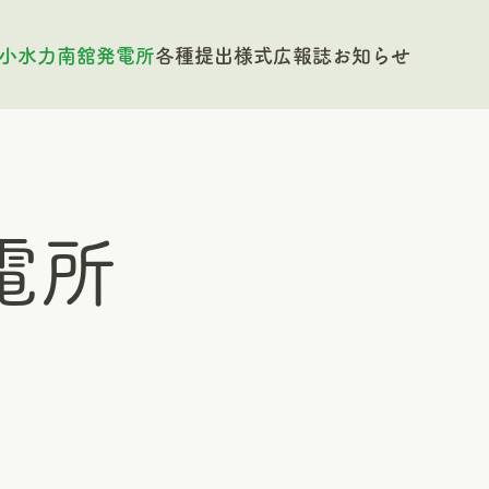
小水力南舘発電所
各種提出様式
広報誌
お知らせ
電所