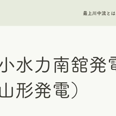
最上川中流とは
小水力南舘発
山形発電）