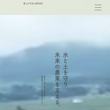
最上川中流土地改良区
未来の農業を支える。
水と土を守り、
地域農業と暮らしを支える土地改良区です。
最上川と馬見ヶ崎川の恵みを活かし、