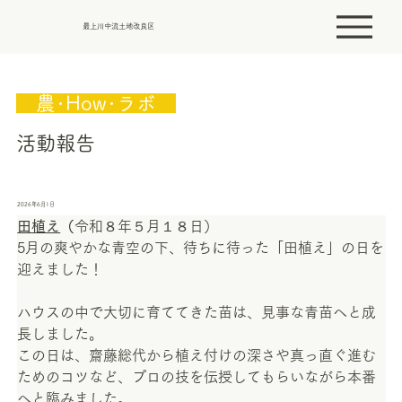
最上川中流土地改良区
　農･How･ラボ　
活動報告
2026年6月1日
田植え
（
令和８年５月１８日）
5月の爽やかな青空の下、待ちに待った「田植え」の日を
迎えました！
ハウスの中で大切に育ててきた苗は、見事な青苗へと成
長しました。
この日は、齋藤総代から植え付けの深さや真っ直ぐ進む
ためのコツなど、プロの技を伝授してもらいながら本番
へと臨みました。