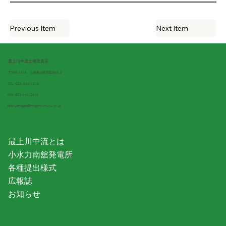
Previous Item
Next Item
最上川中流土地改良区
〒990-2476
山形県山形市飯沢62-2
TEL:
023-645-1210
FAX: 023-645-2613
Mail:
yamagata@mogami-churyu.or.jp
最上川中流とは
小水力南舘発電所
各種提出様式
広報誌
お知らせ